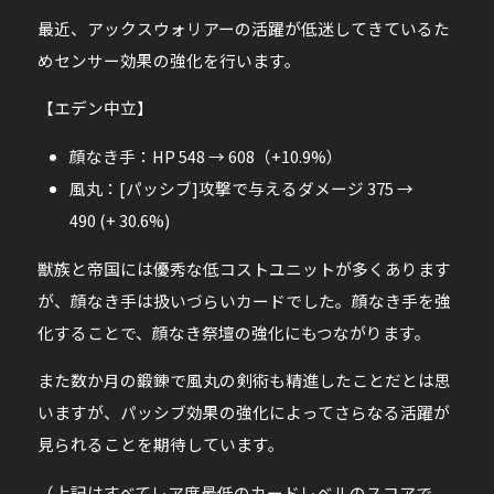
最近、アックスウォリアーの活躍が低迷してきているた
めセンサー効果の強化を行います。
【エデン中立】
顔なき手：HP 548 → 608（+10.9%）
風丸：[パッシブ]攻撃で与えるダメージ 375 →
490 (+ 30.6%)
獣族と帝国には優秀な低コストユニットが多くあります
が、顔なき手は扱いづらいカードでした。顔なき手を強
化することで、顔なき祭壇の強化にもつながります。
また数か月の鍛錬で風丸の剣術も精進したことだとは思
いますが、パッシブ効果の強化によってさらなる活躍が
見られることを期待しています。
（上記はすべてレア度最低のカードレベルのスコアで